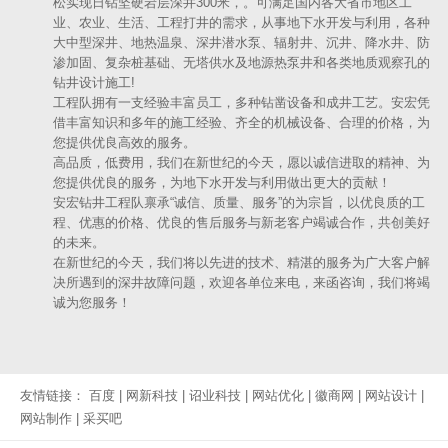
松实现日钻坚硬岩层深井300米，。可满足国内各大省市地区工
业、农业、生活、工程打井的需求，从事地下水开发与利用，各种
大中型深井、地热温泉、深井潜水泵、辐射井、沉井、降水井、防
渗加固、复杂桩基础、无塔供水及地源热泵井和各类地质观察孔的
钻井设计施工!
工程队拥有一支经验丰富员工，多种钻凿设备和成井工艺。安宏凭
借丰富知识和多年的施工经验、齐全的机械设备、合理的价格，为
您提供优良高效的服务。
高品质，低费用，我们在新世纪的今天，愿以诚信进取的精神、为
您提供优良的服务，为地下水开发与利用做出更大的贡献！
安宏钻井工程队禀承“诚信、质量、服务”的为宗旨，以优良质的工
程、优惠的价格、优良的售后服务与新老客户竭诚合作，共创美好
的未来。
在新世纪的今天，我们将以先进的技术、精湛的服务为广大客户解
决所遇到的深井故障问题，欢迎各单位来电，来函咨询，我们将竭
诚为您服务！
友情链接：
百度
|
网新科技
|
诏业科技
|
网站优化
|
徽商网
|
网站设计
|
网站制作
|
采买吧